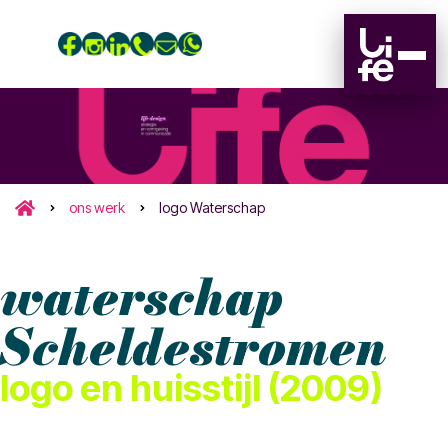
ons werk
logo Waterschap
waterschap
Scheldestromen
logo en huisstijl (2009)