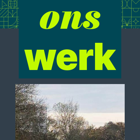
ons
werk